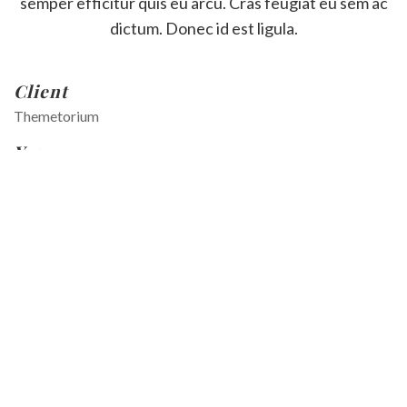
semper efficitur quis eu arcu. Cras feugiat eu sem ac
dictum. Donec id est ligula.
Client
Themetorium
Year
2019
Services
Branding, Print
Website
https://yoursite.com